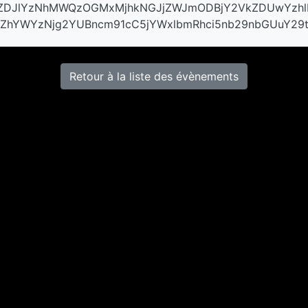
1ZDJlYzNhMWQzOGMxMjhkNGJjZWJmODBjY2VkZDUwYzhl
hYWYzNjg2YUBncm91cC5jYWxlbmRhci5nb29nbGUuY29
Retour à la liste des évènements