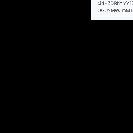
cid=ZDRhYmY
OGUxMWJmMTZ